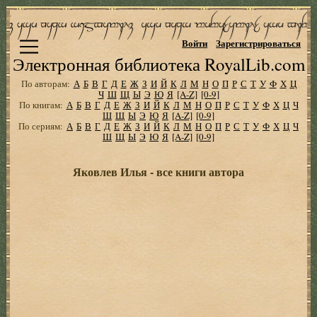
Войти
Зарегистрироваться
Электронная библиотека RoyalLib.com
По авторам:
А
Б
В
Г
Д
Е
Ж
З
И
Й
К
Л
М
Н
О
П
Р
С
Т
У
Ф
Х
Ц
Ч
Ш
Щ
Ы
Э
Ю
Я
[A-Z]
[0-9]
По книгам:
А
Б
В
Г
Д
Е
Ж
З
И
Й
К
Л
М
Н
О
П
Р
С
Т
У
Ф
Х
Ц
Ч
Ш
Щ
Ы
Э
Ю
Я
[A-Z]
[0-9]
По сериям:
А
Б
В
Г
Д
Е
Ж
З
И
Й
К
Л
М
Н
О
П
Р
С
Т
У
Ф
Х
Ц
Ч
Ш
Щ
Ы
Э
Ю
Я
[A-Z]
[0-9]
Яковлев Илья - все книги автора