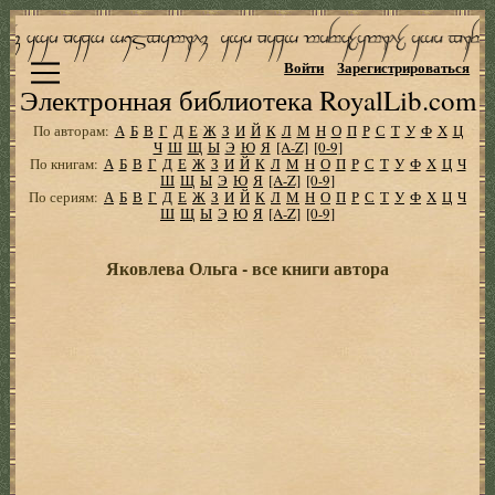
Войти
Зарегистрироваться
Электронная библиотека RoyalLib.com
По авторам:
А
Б
В
Г
Д
Е
Ж
З
И
Й
К
Л
М
Н
О
П
Р
С
Т
У
Ф
Х
Ц
Ч
Ш
Щ
Ы
Э
Ю
Я
[A-Z]
[0-9]
По книгам:
А
Б
В
Г
Д
Е
Ж
З
И
Й
К
Л
М
Н
О
П
Р
С
Т
У
Ф
Х
Ц
Ч
Ш
Щ
Ы
Э
Ю
Я
[A-Z]
[0-9]
По сериям:
А
Б
В
Г
Д
Е
Ж
З
И
Й
К
Л
М
Н
О
П
Р
С
Т
У
Ф
Х
Ц
Ч
Ш
Щ
Ы
Э
Ю
Я
[A-Z]
[0-9]
Яковлева Ольга - все книги автора