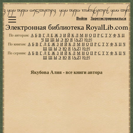
Войти
Зарегистрироваться
Электронная библиотека RoyalLib.com
По авторам:
А
Б
В
Г
Д
Е
Ж
З
И
Й
К
Л
М
Н
О
П
Р
С
Т
У
Ф
Х
Ц
Ч
Ш
Щ
Ы
Э
Ю
Я
[A-Z]
[0-9]
По книгам:
А
Б
В
Г
Д
Е
Ж
З
И
Й
К
Л
М
Н
О
П
Р
С
Т
У
Ф
Х
Ц
Ч
Ш
Щ
Ы
Э
Ю
Я
[A-Z]
[0-9]
По сериям:
А
Б
В
Г
Д
Е
Ж
З
И
Й
К
Л
М
Н
О
П
Р
С
Т
У
Ф
Х
Ц
Ч
Ш
Щ
Ы
Э
Ю
Я
[A-Z]
[0-9]
Якубова Алия - все книги автора