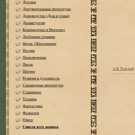
Детское
Документальная литература
Домоводство (Дом и семья)
Драматургия
Компьютеры и Интернет
Любовные романы
Наука, Образование
Поэзия
Приключения
Проза
А К Толстой
Прочее
Религия и духовность
Справочная литература
Старинное
Техника
Фантастика
Фольклор
Юмор
Список всех жанров