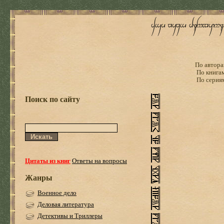
По автора
По книга
По серия
Поиск по сайту
Цитаты из книг
Ответы на вопросы
Жанры
Военное дело
Деловая литература
Детективы и Триллеры