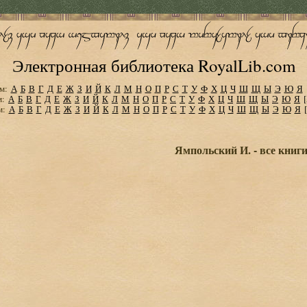
Электронная библиотека RoyalLib.com
м:
А
Б
В
Г
Д
Е
Ж
З
И
Й
К
Л
М
Н
О
П
Р
С
Т
У
Ф
Х
Ц
Ч
Ш
Щ
Ы
Э
Ю
Я
м:
А
Б
В
Г
Д
Е
Ж
З
И
Й
К
Л
М
Н
О
П
Р
С
Т
У
Ф
Х
Ц
Ч
Ш
Щ
Ы
Э
Ю
Я
м:
А
Б
В
Г
Д
Е
Ж
З
И
Й
К
Л
М
Н
О
П
Р
С
Т
У
Ф
Х
Ц
Ч
Ш
Щ
Ы
Э
Ю
Я
Ямпольский И. - все книг