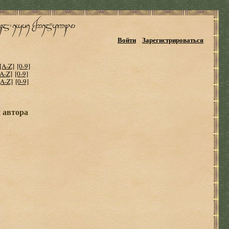
Войти
Зарегистрироваться
[A-Z]
[0-9]
[A-Z]
[0-9]
[A-Z]
[0-9]
и автора