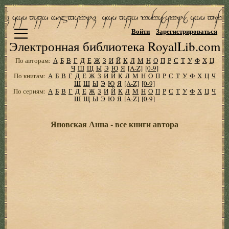
Войти
Зарегистрироваться
Электронная библиотека RoyalLib.com
По авторам:
А
Б
В
Г
Д
Е
Ж
З
И
Й
К
Л
М
Н
О
П
Р
С
Т
У
Ф
Х
Ц
Ч
Ш
Щ
Ы
Э
Ю
Я
[A-Z]
[0-9]
По книгам:
А
Б
В
Г
Д
Е
Ж
З
И
Й
К
Л
М
Н
О
П
Р
С
Т
У
Ф
Х
Ц
Ч
Ш
Щ
Ы
Э
Ю
Я
[A-Z]
[0-9]
По сериям:
А
Б
В
Г
Д
Е
Ж
З
И
Й
К
Л
М
Н
О
П
Р
С
Т
У
Ф
Х
Ц
Ч
Ш
Щ
Ы
Э
Ю
Я
[A-Z]
[0-9]
Яновская Анна - все книги автора