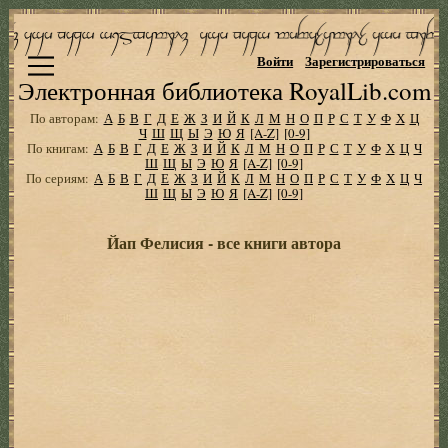
Войти
Зарегистрироваться
Электронная библиотека RoyalLib.com
По авторам:
А
Б
В
Г
Д
Е
Ж
З
И
Й
К
Л
М
Н
О
П
Р
С
Т
У
Ф
Х
Ц
Ч
Ш
Щ
Ы
Э
Ю
Я
[A-Z]
[0-9]
По книгам:
А
Б
В
Г
Д
Е
Ж
З
И
Й
К
Л
М
Н
О
П
Р
С
Т
У
Ф
Х
Ц
Ч
Ш
Щ
Ы
Э
Ю
Я
[A-Z]
[0-9]
По сериям:
А
Б
В
Г
Д
Е
Ж
З
И
Й
К
Л
М
Н
О
П
Р
С
Т
У
Ф
Х
Ц
Ч
Ш
Щ
Ы
Э
Ю
Я
[A-Z]
[0-9]
Йап Фелисия - все книги автора