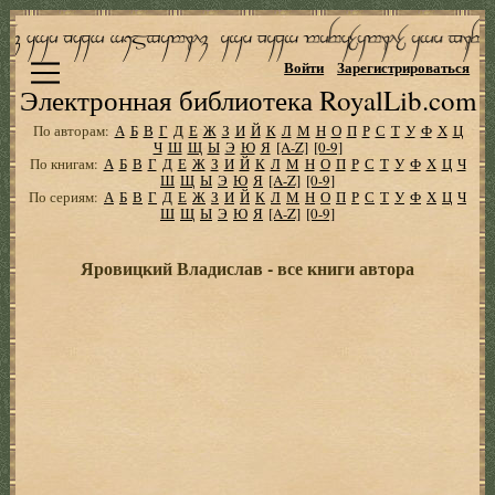
Войти
Зарегистрироваться
Электронная библиотека RoyalLib.com
По авторам:
А
Б
В
Г
Д
Е
Ж
З
И
Й
К
Л
М
Н
О
П
Р
С
Т
У
Ф
Х
Ц
Ч
Ш
Щ
Ы
Э
Ю
Я
[A-Z]
[0-9]
По книгам:
А
Б
В
Г
Д
Е
Ж
З
И
Й
К
Л
М
Н
О
П
Р
С
Т
У
Ф
Х
Ц
Ч
Ш
Щ
Ы
Э
Ю
Я
[A-Z]
[0-9]
По сериям:
А
Б
В
Г
Д
Е
Ж
З
И
Й
К
Л
М
Н
О
П
Р
С
Т
У
Ф
Х
Ц
Ч
Ш
Щ
Ы
Э
Ю
Я
[A-Z]
[0-9]
Яровицкий Владислав - все книги автора