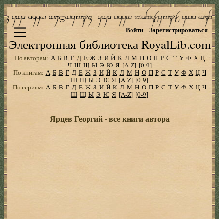
Войти
Зарегистрироваться
Электронная библиотека RoyalLib.com
По авторам:
А
Б
В
Г
Д
Е
Ж
З
И
Й
К
Л
М
Н
О
П
Р
С
Т
У
Ф
Х
Ц
Ч
Ш
Щ
Ы
Э
Ю
Я
[A-Z]
[0-9]
По книгам:
А
Б
В
Г
Д
Е
Ж
З
И
Й
К
Л
М
Н
О
П
Р
С
Т
У
Ф
Х
Ц
Ч
Ш
Щ
Ы
Э
Ю
Я
[A-Z]
[0-9]
По сериям:
А
Б
В
Г
Д
Е
Ж
З
И
Й
К
Л
М
Н
О
П
Р
С
Т
У
Ф
Х
Ц
Ч
Ш
Щ
Ы
Э
Ю
Я
[A-Z]
[0-9]
Ярцев Георгий - все книги автора