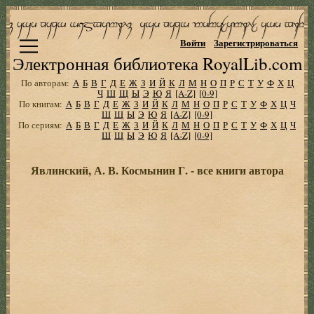
Войти
Зарегистрироваться
Электронная библиотека RoyalLib.com
По авторам:
А
Б
В
Г
Д
Е
Ж
З
И
Й
К
Л
М
Н
О
П
Р
С
Т
У
Ф
Х
Ц
Ч
Ш
Щ
Ы
Э
Ю
Я
[A-Z]
[0-9]
По книгам:
А
Б
В
Г
Д
Е
Ж
З
И
Й
К
Л
М
Н
О
П
Р
С
Т
У
Ф
Х
Ц
Ч
Ш
Щ
Ы
Э
Ю
Я
[A-Z]
[0-9]
По сериям:
А
Б
В
Г
Д
Е
Ж
З
И
Й
К
Л
М
Н
О
П
Р
С
Т
У
Ф
Х
Ц
Ч
Ш
Щ
Ы
Э
Ю
Я
[A-Z]
[0-9]
Явлинский, А. В. Космынин Г. - все книги автора