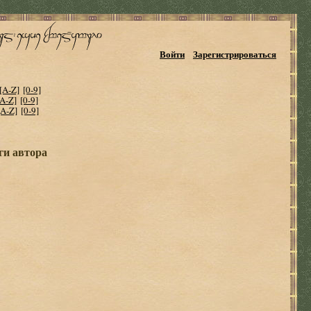
Войти
Зарегистрироваться
[A-Z]
[0-9]
[A-Z]
[0-9]
[A-Z]
[0-9]
ги автора