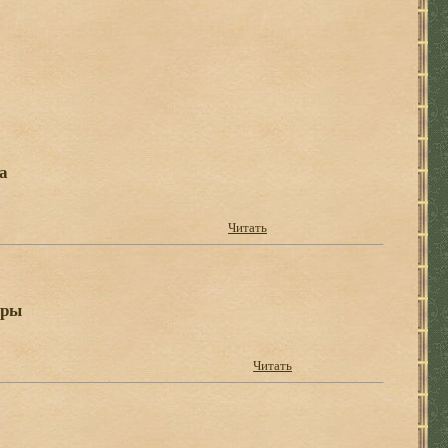
а
Читать
ары
Читать