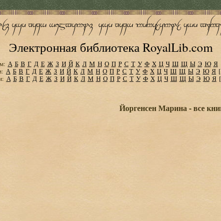
Электронная библиотека RoyalLib.com
м:
А
Б
В
Г
Д
Е
Ж
З
И
Й
К
Л
М
Н
О
П
Р
С
Т
У
Ф
Х
Ц
Ч
Ш
Щ
Ы
Э
Ю
Я
м:
А
Б
В
Г
Д
Е
Ж
З
И
Й
К
Л
М
Н
О
П
Р
С
Т
У
Ф
Х
Ц
Ч
Ш
Щ
Ы
Э
Ю
Я
м:
А
Б
В
Г
Д
Е
Ж
З
И
Й
К
Л
М
Н
О
П
Р
С
Т
У
Ф
Х
Ц
Ч
Ш
Щ
Ы
Э
Ю
Я
Йоргенсен Марина - все кни