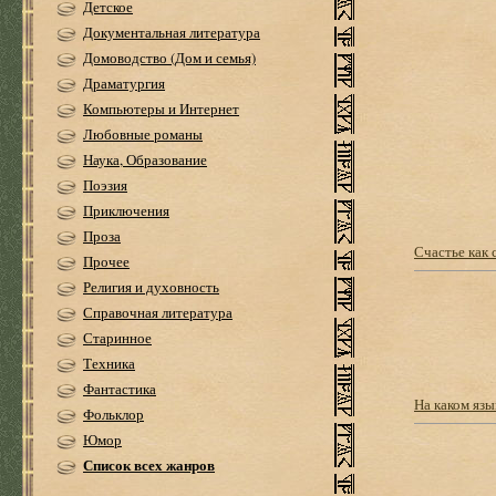
Детское
Документальная литература
Домоводство (Дом и семья)
Драматургия
Компьютеры и Интернет
Любовные романы
Наука, Образование
Поэзия
Приключения
Проза
Счастье как
Прочее
Религия и духовность
Справочная литература
Старинное
Техника
Фантастика
На каком яз
Фольклор
Юмор
Список всех жанров