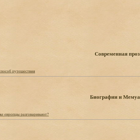
Современная проз
 способ путешествия
Биографии и Мему
ыке европцы разговаривают?