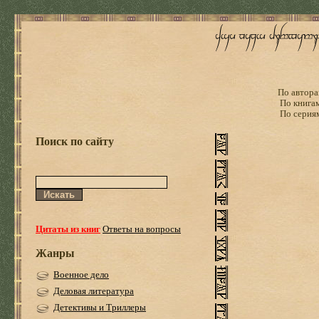
По автора
По книга
По серия
Поиск по сайту
Цитаты из книг
Ответы на вопросы
Жанры
Военное дело
Деловая литература
Детективы и Триллеры