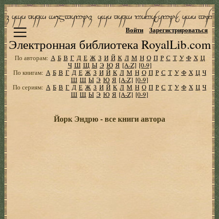
Войти
Зарегистрироваться
Электронная библиотека RoyalLib.com
По авторам:
А
Б
В
Г
Д
Е
Ж
З
И
Й
К
Л
М
Н
О
П
Р
С
Т
У
Ф
Х
Ц
Ч
Ш
Щ
Ы
Э
Ю
Я
[A-Z]
[0-9]
По книгам:
А
Б
В
Г
Д
Е
Ж
З
И
Й
К
Л
М
Н
О
П
Р
С
Т
У
Ф
Х
Ц
Ч
Ш
Щ
Ы
Э
Ю
Я
[A-Z]
[0-9]
По сериям:
А
Б
В
Г
Д
Е
Ж
З
И
Й
К
Л
М
Н
О
П
Р
С
Т
У
Ф
Х
Ц
Ч
Ш
Щ
Ы
Э
Ю
Я
[A-Z]
[0-9]
Йорк Эндрю - все книги автора