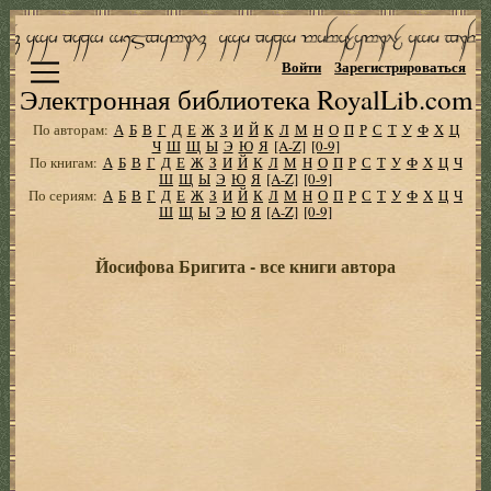
Войти
Зарегистрироваться
Электронная библиотека RoyalLib.com
По авторам:
А
Б
В
Г
Д
Е
Ж
З
И
Й
К
Л
М
Н
О
П
Р
С
Т
У
Ф
Х
Ц
Ч
Ш
Щ
Ы
Э
Ю
Я
[A-Z]
[0-9]
По книгам:
А
Б
В
Г
Д
Е
Ж
З
И
Й
К
Л
М
Н
О
П
Р
С
Т
У
Ф
Х
Ц
Ч
Ш
Щ
Ы
Э
Ю
Я
[A-Z]
[0-9]
По сериям:
А
Б
В
Г
Д
Е
Ж
З
И
Й
К
Л
М
Н
О
П
Р
С
Т
У
Ф
Х
Ц
Ч
Ш
Щ
Ы
Э
Ю
Я
[A-Z]
[0-9]
Йосифова Бригита - все книги автора