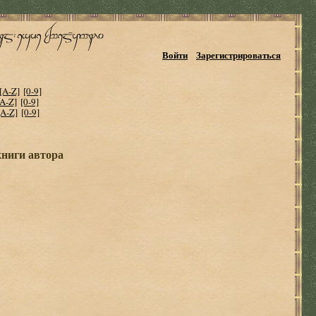
Войти
Зарегистрироваться
[A-Z]
[0-9]
[A-Z]
[0-9]
[A-Z]
[0-9]
книги автора