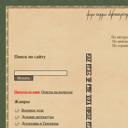
По автора
По книга
По серия
Поиск по сайту
Цитаты из книг
Ответы на вопросы
Жанры
Военное дело
Деловая литература
Детективы и Триллеры