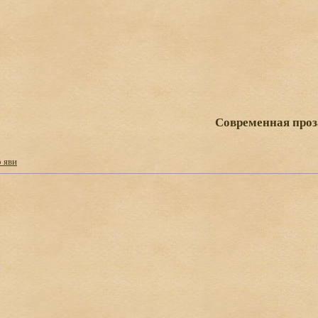
Современная проз
о яви