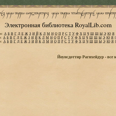
Электронная библиотека RoyalLib.com
м:
А
Б
В
Г
Д
Е
Ж
З
И
Й
К
Л
М
Н
О
П
Р
С
Т
У
Ф
Х
Ц
Ч
Ш
Щ
Ы
Э
Ю
Я
м:
А
Б
В
Г
Д
Е
Ж
З
И
Й
К
Л
М
Н
О
П
Р
С
Т
У
Ф
Х
Ц
Ч
Ш
Щ
Ы
Э
Ю
Я
м:
А
Б
В
Г
Д
Е
Ж
З
И
Й
К
Л
М
Н
О
П
Р
С
Т
У
Ф
Х
Ц
Ч
Ш
Щ
Ы
Э
Ю
Я
Йоунсдоттир Рагнхейдур - все 