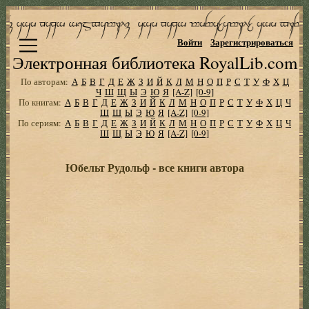
Войти
Зарегистрироваться
Электронная библиотека RoyalLib.com
По авторам:
А
Б
В
Г
Д
Е
Ж
З
И
Й
К
Л
М
Н
О
П
Р
С
Т
У
Ф
Х
Ц
Ч
Ш
Щ
Ы
Э
Ю
Я
[A-Z]
[0-9]
По книгам:
А
Б
В
Г
Д
Е
Ж
З
И
Й
К
Л
М
Н
О
П
Р
С
Т
У
Ф
Х
Ц
Ч
Ш
Щ
Ы
Э
Ю
Я
[A-Z]
[0-9]
По сериям:
А
Б
В
Г
Д
Е
Ж
З
И
Й
К
Л
М
Н
О
П
Р
С
Т
У
Ф
Х
Ц
Ч
Ш
Щ
Ы
Э
Ю
Я
[A-Z]
[0-9]
Юбельт Рудольф - все книги автора