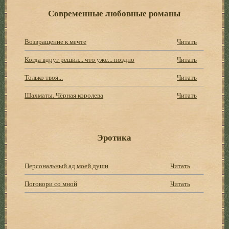
Современные любовные романы
Возвращение к мечте
Читать
Когда вдруг решил... что уже... поздно
Читать
Только твоя...
Читать
Шахматы. Чёрная королева
Читать
Эротика
Персональный ад моей души
Читать
Поговори со мной
Читать