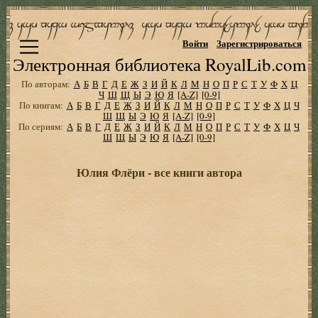
Войти
Зарегистрироваться
Электронная библиотека RoyalLib.com
По авторам:
А
Б
В
Г
Д
Е
Ж
З
И
Й
К
Л
М
Н
О
П
Р
С
Т
У
Ф
Х
Ц
Ч
Ш
Щ
Ы
Э
Ю
Я
[A-Z]
[0-9]
По книгам:
А
Б
В
Г
Д
Е
Ж
З
И
Й
К
Л
М
Н
О
П
Р
С
Т
У
Ф
Х
Ц
Ч
Ш
Щ
Ы
Э
Ю
Я
[A-Z]
[0-9]
По сериям:
А
Б
В
Г
Д
Е
Ж
З
И
Й
К
Л
М
Н
О
П
Р
С
Т
У
Ф
Х
Ц
Ч
Ш
Щ
Ы
Э
Ю
Я
[A-Z]
[0-9]
Юлия Флёри - все книги автора