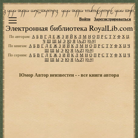
Войти
Зарегистрироваться
Электронная библиотека RoyalLib.com
По авторам:
А
Б
В
Г
Д
Е
Ж
З
И
Й
К
Л
М
Н
О
П
Р
С
Т
У
Ф
Х
Ц
Ч
Ш
Щ
Ы
Э
Ю
Я
[A-Z]
[0-9]
По книгам:
А
Б
В
Г
Д
Е
Ж
З
И
Й
К
Л
М
Н
О
П
Р
С
Т
У
Ф
Х
Ц
Ч
Ш
Щ
Ы
Э
Ю
Я
[A-Z]
[0-9]
По сериям:
А
Б
В
Г
Д
Е
Ж
З
И
Й
К
Л
М
Н
О
П
Р
С
Т
У
Ф
Х
Ц
Ч
Ш
Щ
Ы
Э
Ю
Я
[A-Z]
[0-9]
Юмор Автор неизвестен - - все книги автора