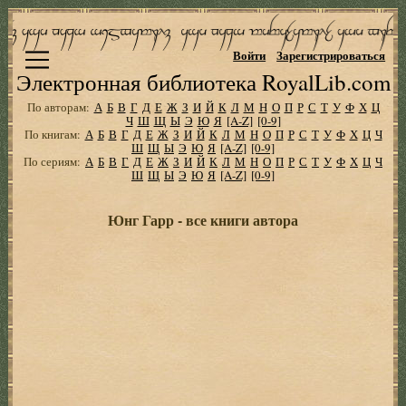
Войти
Зарегистрироваться
Электронная библиотека RoyalLib.com
По авторам:
А
Б
В
Г
Д
Е
Ж
З
И
Й
К
Л
М
Н
О
П
Р
С
Т
У
Ф
Х
Ц
Ч
Ш
Щ
Ы
Э
Ю
Я
[A-Z]
[0-9]
По книгам:
А
Б
В
Г
Д
Е
Ж
З
И
Й
К
Л
М
Н
О
П
Р
С
Т
У
Ф
Х
Ц
Ч
Ш
Щ
Ы
Э
Ю
Я
[A-Z]
[0-9]
По сериям:
А
Б
В
Г
Д
Е
Ж
З
И
Й
К
Л
М
Н
О
П
Р
С
Т
У
Ф
Х
Ц
Ч
Ш
Щ
Ы
Э
Ю
Я
[A-Z]
[0-9]
Юнг Гарр - все книги автора