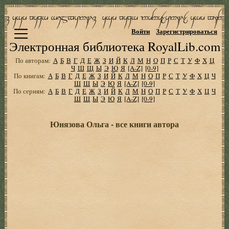
Войти
Зарегистрироваться
Электронная библиотека RoyalLib.com
По авторам:
А
Б
В
Г
Д
Е
Ж
З
И
Й
К
Л
М
Н
О
П
Р
С
Т
У
Ф
Х
Ц
Ч
Ш
Щ
Ы
Э
Ю
Я
[A-Z]
[0-9]
По книгам:
А
Б
В
Г
Д
Е
Ж
З
И
Й
К
Л
М
Н
О
П
Р
С
Т
У
Ф
Х
Ц
Ч
Ш
Щ
Ы
Э
Ю
Я
[A-Z]
[0-9]
По сериям:
А
Б
В
Г
Д
Е
Ж
З
И
Й
К
Л
М
Н
О
П
Р
С
Т
У
Ф
Х
Ц
Ч
Ш
Щ
Ы
Э
Ю
Я
[A-Z]
[0-9]
Юнязова Ольга - все книги автора