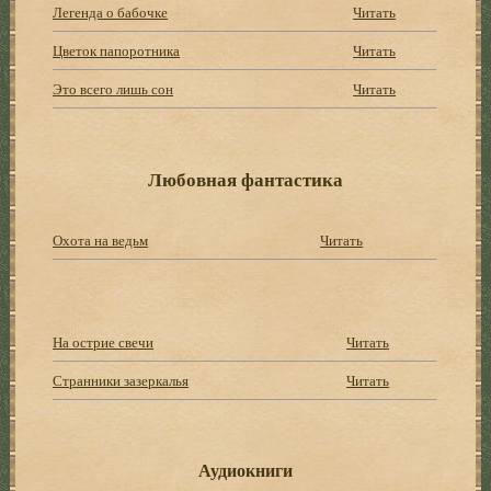
Легенда о бабочке
Читать
Цветок папоротника
Читать
Это всего лишь сон
Читать
Любовная фантастика
Охота на ведьм
Читать
На острие свечи
Читать
Странники зазеркалья
Читать
Аудиокниги