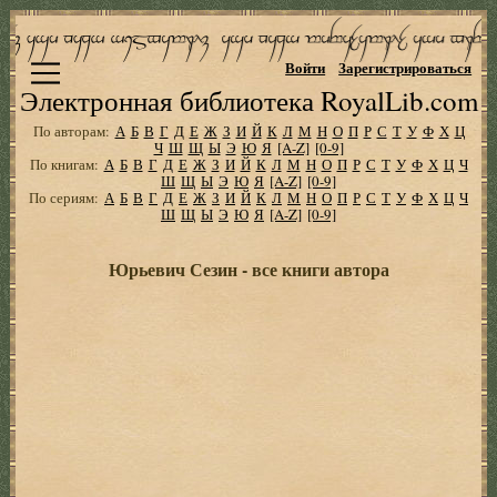
Войти
Зарегистрироваться
Электронная библиотека RoyalLib.com
По авторам:
А
Б
В
Г
Д
Е
Ж
З
И
Й
К
Л
М
Н
О
П
Р
С
Т
У
Ф
Х
Ц
Ч
Ш
Щ
Ы
Э
Ю
Я
[A-Z]
[0-9]
По книгам:
А
Б
В
Г
Д
Е
Ж
З
И
Й
К
Л
М
Н
О
П
Р
С
Т
У
Ф
Х
Ц
Ч
Ш
Щ
Ы
Э
Ю
Я
[A-Z]
[0-9]
По сериям:
А
Б
В
Г
Д
Е
Ж
З
И
Й
К
Л
М
Н
О
П
Р
С
Т
У
Ф
Х
Ц
Ч
Ш
Щ
Ы
Э
Ю
Я
[A-Z]
[0-9]
Юрьевич Сезин - все книги автора