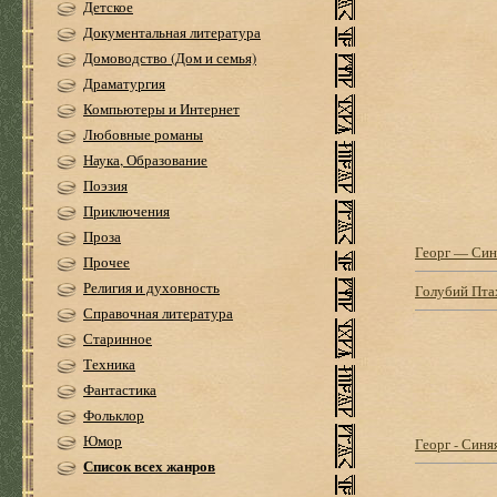
Детское
Документальная литература
Домоводство (Дом и семья)
Драматургия
Компьютеры и Интернет
Любовные романы
Наука, Образование
Поэзия
Приключения
Проза
Георг — Син
Прочее
Религия и духовность
Голубий Птах
Справочная литература
Старинное
Техника
Фантастика
Фольклор
Юмор
Георг - Синя
Список всех жанров