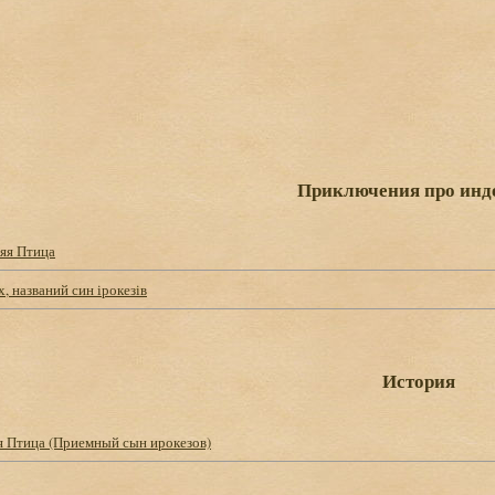
Приключения про инд
яя Птица
, названий син ірокезів
История
я Птица (Приемный сын ирокезов)