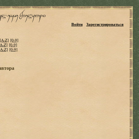
Войти
Зарегистрироваться
[A-Z]
[0-9]
[A-Z]
[0-9]
[A-Z]
[0-9]
автора