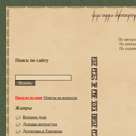
По автора
По книга
По серия
Поиск по сайту
Цитаты из книг
Ответы на вопросы
Жанры
Военное дело
Деловая литература
Детективы и Триллеры