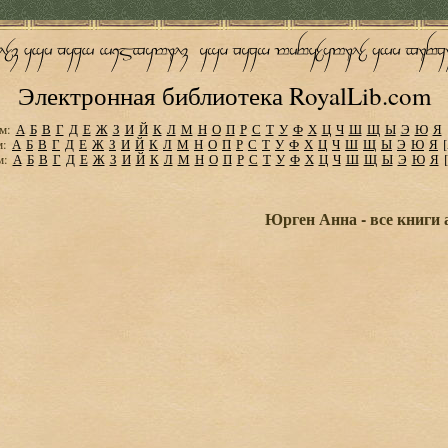
Электронная библиотека RoyalLib.com
м:
А
Б
В
Г
Д
Е
Ж
З
И
Й
К
Л
М
Н
О
П
Р
С
Т
У
Ф
Х
Ц
Ч
Ш
Щ
Ы
Э
Ю
Я
м:
А
Б
В
Г
Д
Е
Ж
З
И
Й
К
Л
М
Н
О
П
Р
С
Т
У
Ф
Х
Ц
Ч
Ш
Щ
Ы
Э
Ю
Я
м:
А
Б
В
Г
Д
Е
Ж
З
И
Й
К
Л
М
Н
О
П
Р
С
Т
У
Ф
Х
Ц
Ч
Ш
Щ
Ы
Э
Ю
Я
Юрген Анна - все книги 