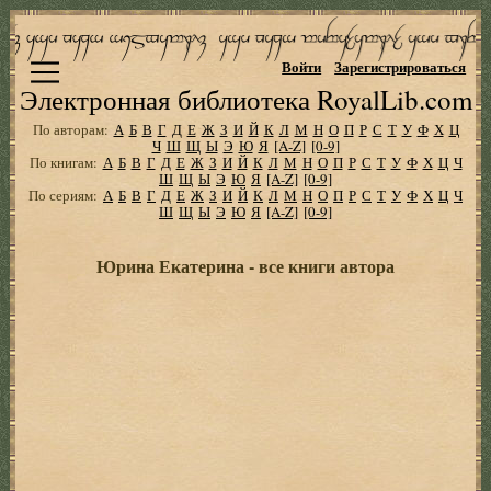
Войти
Зарегистрироваться
Электронная библиотека RoyalLib.com
По авторам:
А
Б
В
Г
Д
Е
Ж
З
И
Й
К
Л
М
Н
О
П
Р
С
Т
У
Ф
Х
Ц
Ч
Ш
Щ
Ы
Э
Ю
Я
[A-Z]
[0-9]
По книгам:
А
Б
В
Г
Д
Е
Ж
З
И
Й
К
Л
М
Н
О
П
Р
С
Т
У
Ф
Х
Ц
Ч
Ш
Щ
Ы
Э
Ю
Я
[A-Z]
[0-9]
По сериям:
А
Б
В
Г
Д
Е
Ж
З
И
Й
К
Л
М
Н
О
П
Р
С
Т
У
Ф
Х
Ц
Ч
Ш
Щ
Ы
Э
Ю
Я
[A-Z]
[0-9]
Юрина Екатерина - все книги автора