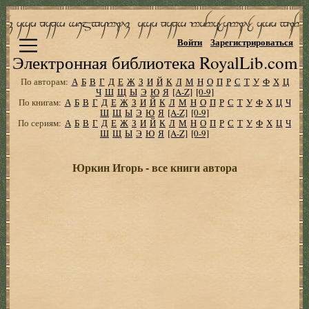
Войти
Зарегистрироваться
Электронная библиотека RoyalLib.com
По авторам:
А
Б
В
Г
Д
Е
Ж
З
И
Й
К
Л
М
Н
О
П
Р
С
Т
У
Ф
Х
Ц
Ч
Ш
Щ
Ы
Э
Ю
Я
[A-Z]
[0-9]
По книгам:
А
Б
В
Г
Д
Е
Ж
З
И
Й
К
Л
М
Н
О
П
Р
С
Т
У
Ф
Х
Ц
Ч
Ш
Щ
Ы
Э
Ю
Я
[A-Z]
[0-9]
По сериям:
А
Б
В
Г
Д
Е
Ж
З
И
Й
К
Л
М
Н
О
П
Р
С
Т
У
Ф
Х
Ц
Ч
Ш
Щ
Ы
Э
Ю
Я
[A-Z]
[0-9]
Юркин Игорь - все книги автора