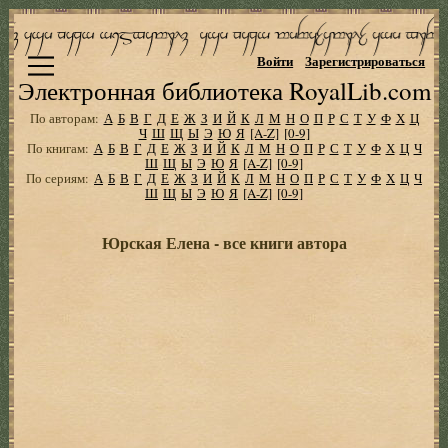
Войти
Зарегистрироваться
Электронная библиотека RoyalLib.com
По авторам:
А
Б
В
Г
Д
Е
Ж
З
И
Й
К
Л
М
Н
О
П
Р
С
Т
У
Ф
Х
Ц
Ч
Ш
Щ
Ы
Э
Ю
Я
[A-Z]
[0-9]
По книгам:
А
Б
В
Г
Д
Е
Ж
З
И
Й
К
Л
М
Н
О
П
Р
С
Т
У
Ф
Х
Ц
Ч
Ш
Щ
Ы
Э
Ю
Я
[A-Z]
[0-9]
По сериям:
А
Б
В
Г
Д
Е
Ж
З
И
Й
К
Л
М
Н
О
П
Р
С
Т
У
Ф
Х
Ц
Ч
Ш
Щ
Ы
Э
Ю
Я
[A-Z]
[0-9]
Юрская Елена - все книги автора