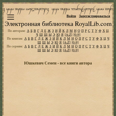
Войти
Зарегистрироваться
Электронная библиотека RoyalLib.com
По авторам:
А
Б
В
Г
Д
Е
Ж
З
И
Й
К
Л
М
Н
О
П
Р
С
Т
У
Ф
Х
Ц
Ч
Ш
Щ
Ы
Э
Ю
Я
[A-Z]
[0-9]
По книгам:
А
Б
В
Г
Д
Е
Ж
З
И
Й
К
Л
М
Н
О
П
Р
С
Т
У
Ф
Х
Ц
Ч
Ш
Щ
Ы
Э
Ю
Я
[A-Z]
[0-9]
По сериям:
А
Б
В
Г
Д
Е
Ж
З
И
Й
К
Л
М
Н
О
П
Р
С
Т
У
Ф
Х
Ц
Ч
Ш
Щ
Ы
Э
Ю
Я
[A-Z]
[0-9]
Юшкевич Семен - все книги автора