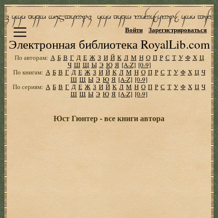
Войти
Зарегистрироваться
Электронная библиотека RoyalLib.com
По авторам:
А
Б
В
Г
Д
Е
Ж
З
И
Й
К
Л
М
Н
О
П
Р
С
Т
У
Ф
Х
Ц
Ч
Ш
Щ
Ы
Э
Ю
Я
[A-Z]
[0-9]
По книгам:
А
Б
В
Г
Д
Е
Ж
З
И
Й
К
Л
М
Н
О
П
Р
С
Т
У
Ф
Х
Ц
Ч
Ш
Щ
Ы
Э
Ю
Я
[A-Z]
[0-9]
По сериям:
А
Б
В
Г
Д
Е
Ж
З
И
Й
К
Л
М
Н
О
П
Р
С
Т
У
Ф
Х
Ц
Ч
Ш
Щ
Ы
Э
Ю
Я
[A-Z]
[0-9]
Юст Гюнтер - все книги автора