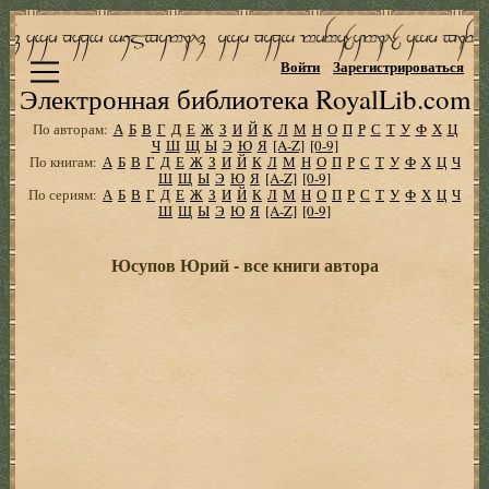
Войти
Зарегистрироваться
Электронная библиотека RoyalLib.com
По авторам:
А
Б
В
Г
Д
Е
Ж
З
И
Й
К
Л
М
Н
О
П
Р
С
Т
У
Ф
Х
Ц
Ч
Ш
Щ
Ы
Э
Ю
Я
[A-Z]
[0-9]
По книгам:
А
Б
В
Г
Д
Е
Ж
З
И
Й
К
Л
М
Н
О
П
Р
С
Т
У
Ф
Х
Ц
Ч
Ш
Щ
Ы
Э
Ю
Я
[A-Z]
[0-9]
По сериям:
А
Б
В
Г
Д
Е
Ж
З
И
Й
К
Л
М
Н
О
П
Р
С
Т
У
Ф
Х
Ц
Ч
Ш
Щ
Ы
Э
Ю
Я
[A-Z]
[0-9]
Юсупов Юрий - все книги автора