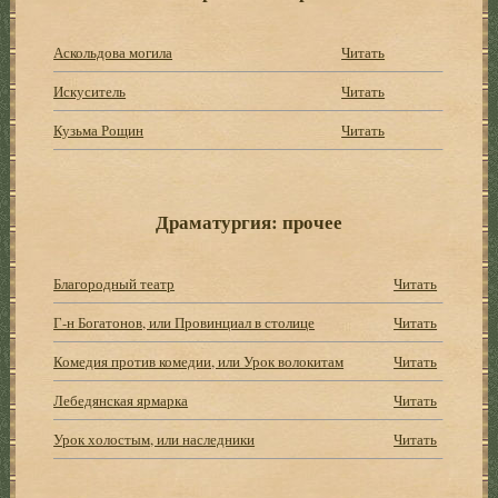
Аскольдова могила
Читать
Искуситель
Читать
Кузьма Рощин
Читать
Драматургия: прочее
Благородный театр
Читать
Г-н Богатонов, или Провинциал в столице
Читать
Комедия против комедии, или Урок волокитам
Читать
Лебедянская ярмарка
Читать
Урок холостым, или наследники
Читать