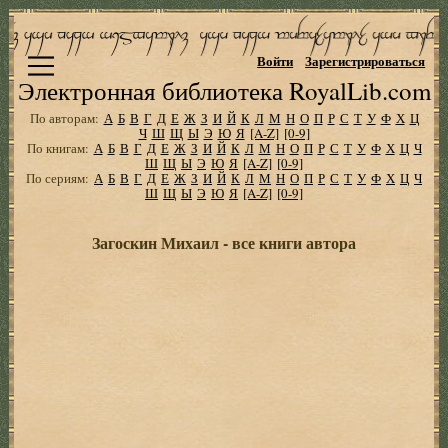
Войти
Зарегистрироваться
Электронная библиотека RoyalLib.com
По авторам:
А
Б
В
Г
Д
Е
Ж
З
И
Й
К
Л
М
Н
О
П
Р
С
Т
У
Ф
Х
Ц
Ч
Ш
Щ
Ы
Э
Ю
Я
[A-Z]
[0-9]
По книгам:
А
Б
В
Г
Д
Е
Ж
З
И
Й
К
Л
М
Н
О
П
Р
С
Т
У
Ф
Х
Ц
Ч
Ш
Щ
Ы
Э
Ю
Я
[A-Z]
[0-9]
По сериям:
А
Б
В
Г
Д
Е
Ж
З
И
Й
К
Л
М
Н
О
П
Р
С
Т
У
Ф
Х
Ц
Ч
Ш
Щ
Ы
Э
Ю
Я
[A-Z]
[0-9]
Загоскин Михаил - все книги автора