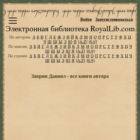
Войти
Зарегистрироваться
Электронная библиотека RoyalLib.com
По авторам:
А
Б
В
Г
Д
Е
Ж
З
И
Й
К
Л
М
Н
О
П
Р
С
Т
У
Ф
Х
Ц
Ч
Ш
Щ
Ы
Э
Ю
Я
[A-Z]
[0-9]
По книгам:
А
Б
В
Г
Д
Е
Ж
З
И
Й
К
Л
М
Н
О
П
Р
С
Т
У
Ф
Х
Ц
Ч
Ш
Щ
Ы
Э
Ю
Я
[A-Z]
[0-9]
По сериям:
А
Б
В
Г
Д
Е
Ж
З
И
Й
К
Л
М
Н
О
П
Р
С
Т
У
Ф
Х
Ц
Ч
Ш
Щ
Ы
Э
Ю
Я
[A-Z]
[0-9]
Заврин Даниил - все книги автора