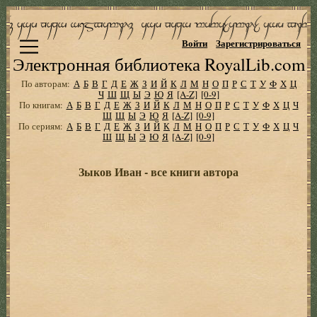
Войти
Зарегистрироваться
Электронная библиотека RoyalLib.com
По авторам:
А
Б
В
Г
Д
Е
Ж
З
И
Й
К
Л
М
Н
О
П
Р
С
Т
У
Ф
Х
Ц
Ч
Ш
Щ
Ы
Э
Ю
Я
[A-Z]
[0-9]
По книгам:
А
Б
В
Г
Д
Е
Ж
З
И
Й
К
Л
М
Н
О
П
Р
С
Т
У
Ф
Х
Ц
Ч
Ш
Щ
Ы
Э
Ю
Я
[A-Z]
[0-9]
По сериям:
А
Б
В
Г
Д
Е
Ж
З
И
Й
К
Л
М
Н
О
П
Р
С
Т
У
Ф
Х
Ц
Ч
Ш
Щ
Ы
Э
Ю
Я
[A-Z]
[0-9]
Зыков Иван - все книги автора