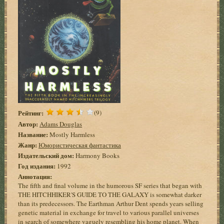
Рейтинг:
(9)
Автор:
Adams Douglas
Название:
Mostly Harmless
Жанр:
Юмористическая фантастика
Издательский дом:
Harmony Books
Год издания:
1992
Аннотация:
The fifth and final volume in the humorous SF series that began with
THE HITCHHIKER'S GUIDE TO THE GALAXY is somewhat darker
than its predecessors. The Earthman Arthur Dent spends years selling
genetic material in exchange for travel to various parallel universes
in search of somewhere vaguely resembling his home planet. When