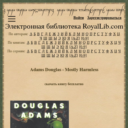
Войти
Зарегистрироваться
Электронная библиотека RoyalLib.com
По авторам:
А
Б
В
Г
Д
Е
Ж
З
И
Й
К
Л
М
Н
О
П
Р
С
Т
У
Ф
Х
Ц
Ч
Ш
Щ
Ы
Э
Ю
Я
[A-Z]
[0-9]
По книгам:
А
Б
В
Г
Д
Е
Ж
З
И
Й
К
Л
М
Н
О
П
Р
С
Т
У
Ф
Х
Ц
Ч
Ш
Щ
Ы
Э
Ю
Я
[A-Z]
[0-9]
По сериям:
А
Б
В
Г
Д
Е
Ж
З
И
Й
К
Л
М
Н
О
П
Р
С
Т
У
Ф
Х
Ц
Ч
Ш
Щ
Ы
Э
Ю
Я
[A-Z]
[0-9]
Adams Douglas - Mostly Harmless
скачать книгу бесплатно