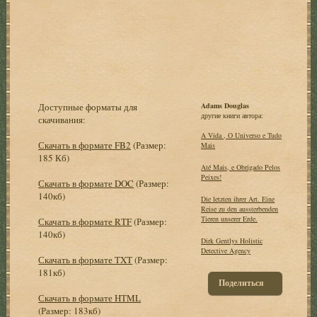
Доступные форматы для
Adams Douglas
другие книги автора:
скачивания:
A Vida , O Universo e Tudo
Скачать в формате FB2
(Размер:
Mais
185 Кб)
Até Mais, e Obrigado Pelos
Peixes!
Скачать в формате DOC
(Размер:
140кб)
Die letzten ihrer Art. Eine
Reise zu den aussterbenden
Tieren unserer Erde.
Скачать в формате RTF
(Размер:
140кб)
Dirk Gentlys Holistic
Detective Agency
Скачать в формате TXT
(Размер:
181кб)
Поделиться
Скачать в формате HTML
(Размер: 183кб)