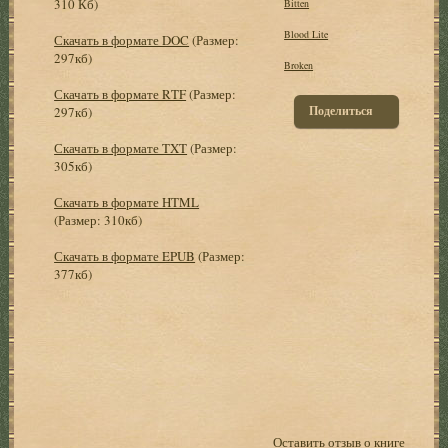
310 Кб)
Bitten
Blood Lite
Скачать в формате DOC
(Размер:
297кб)
Broken
Скачать в формате RTF
(Размер:
Поделиться
297кб)
Скачать в формате TXT
(Размер:
305кб)
Скачать в формате HTML
(Размер: 310кб)
Скачать в формате EPUB
(Размер:
377кб)
Оставить отзыв о книге