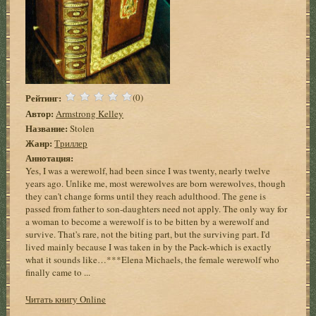
Рейтинг:
(0)
Автор:
Armstrong Kelley
Название:
Stolen
Жанр:
Триллер
Аннотация:
Yes, I was a werewolf, had been since I was twenty, nearly twelve
years ago. Unlike me, most werewolves are born werewolves, though
they can't change forms until they reach adulthood. The gene is
passed from father to son-daughters need not apply. The only way for
a woman to become a werewolf is to be bitten by a werewolf and
survive. That's rare, not the biting part, but the surviving part. I'd
lived mainly because I was taken in by the Pack-which is exactly
what it sounds like…***Elena Michaels, the female werewolf who
finally came to ...
Читать книгу Online