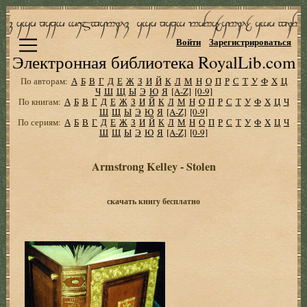
Войти
Зарегистрироваться
Электронная библиотека RoyalLib.com
По авторам:
А
Б
В
Г
Д
Е
Ж
З
И
Й
К
Л
М
Н
О
П
Р
С
Т
У
Ф
Х
Ц
Ч
Ш
Щ
Ы
Э
Ю
Я
[A-Z]
[0-9]
По книгам:
А
Б
В
Г
Д
Е
Ж
З
И
Й
К
Л
М
Н
О
П
Р
С
Т
У
Ф
Х
Ц
Ч
Ш
Щ
Ы
Э
Ю
Я
[A-Z]
[0-9]
По сериям:
А
Б
В
Г
Д
Е
Ж
З
И
Й
К
Л
М
Н
О
П
Р
С
Т
У
Ф
Х
Ц
Ч
Ш
Щ
Ы
Э
Ю
Я
[A-Z]
[0-9]
Armstrong Kelley - Stolen
скачать книгу бесплатно