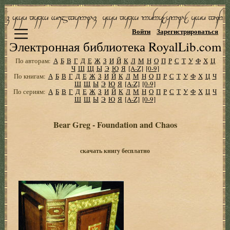
Войти
Зарегистрироваться
Электронная библиотека RoyalLib.com
По авторам:
А
Б
В
Г
Д
Е
Ж
З
И
Й
К
Л
М
Н
О
П
Р
С
Т
У
Ф
Х
Ц
Ч
Ш
Щ
Ы
Э
Ю
Я
[A-Z]
[0-9]
По книгам:
А
Б
В
Г
Д
Е
Ж
З
И
Й
К
Л
М
Н
О
П
Р
С
Т
У
Ф
Х
Ц
Ч
Ш
Щ
Ы
Э
Ю
Я
[A-Z]
[0-9]
По сериям:
А
Б
В
Г
Д
Е
Ж
З
И
Й
К
Л
М
Н
О
П
Р
С
Т
У
Ф
Х
Ц
Ч
Ш
Щ
Ы
Э
Ю
Я
[A-Z]
[0-9]
Bear Greg - Foundation and Chaos
скачать книгу бесплатно