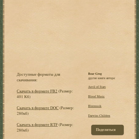
Доступные форматы для
Bear Greg
другие книги автора:
скачивания:
Anvil of Stars
Скачать в формате FB2
(Размер:
401 Кб)
Blood Music
Blutmusik
Скачать в формате DOC
(Размер:
280кб)
Darwins Children
Скачать в формате RTF
(Размер:
Поделиться
280кб)