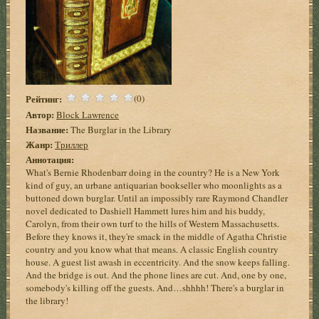
Рейтинг:
(0)
Автор:
Block Lawrence
Название:
The Burglar in the Library
Жанр:
Триллер
Аннотация:
What's Bernie Rhodenbarr doing in the country? He is a New York
kind of guy, an urbane antiquarian bookseller who moonlights as a
buttoned down burglar. Until an impossibly rare Raymond Chandler
novel dedicated to Dashiell Hammett lures him and his buddy,
Carolyn, from their own turf to the hills of Western Massachusetts.
Before they knows it, they're smack in the middle of Agatha Christie
country and you know what that means. A classic English country
house. A guest list awash in eccentricity. And the snow keeps falling.
And the bridge is out. And the phone lines are cut. And, one by one,
somebody's killing off the guests. And…shhhh! There's a burglar in
the library!