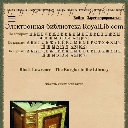
Войти
Зарегистрироваться
Электронная библиотека RoyalLib.com
По авторам:
А
Б
В
Г
Д
Е
Ж
З
И
Й
К
Л
М
Н
О
П
Р
С
Т
У
Ф
Х
Ц
Ч
Ш
Щ
Ы
Э
Ю
Я
[A-Z]
[0-9]
По книгам:
А
Б
В
Г
Д
Е
Ж
З
И
Й
К
Л
М
Н
О
П
Р
С
Т
У
Ф
Х
Ц
Ч
Ш
Щ
Ы
Э
Ю
Я
[A-Z]
[0-9]
По сериям:
А
Б
В
Г
Д
Е
Ж
З
И
Й
К
Л
М
Н
О
П
Р
С
Т
У
Ф
Х
Ц
Ч
Ш
Щ
Ы
Э
Ю
Я
[A-Z]
[0-9]
Block Lawrence - The Burglar in the Library
скачать книгу бесплатно