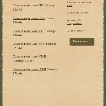
8 millones de maneras de
Скачать в формате FB2
(Размер:
morir
235 Кб)
A Chance to Get Even
Скачать в формате DOC
(Размер:
A Dance at the
186кб)
Slaughterhouse
Скачать в формате RTF
(Размер:
A Diet of Treacle
186кб)
Поделиться
Скачать в формате TXT
(Размер:
227кб)
Скачать в формате HTML
(Размер: 231кб)
Скачать в формате EPUB
(Размер:
278кб)