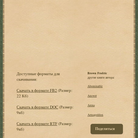
Доступные форматы для
Brown Fredric
другие книги автора:
скачивания:
Abominable
Скачать в формате FB2
(Размер:
22 Кб)
Answer
Arena
Скачать в формате DOC
(Размер:
9кб)
Armageddon
Скачать в формате RTF
(Размер:
Поделиться
9кб)