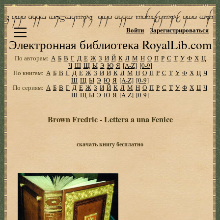
Войти
Зарегистрироваться
Электронная библиотека RoyalLib.com
По авторам:
А
Б
В
Г
Д
Е
Ж
З
И
Й
К
Л
М
Н
О
П
Р
С
Т
У
Ф
Х
Ц
Ч
Ш
Щ
Ы
Э
Ю
Я
[A-Z]
[0-9]
По книгам:
А
Б
В
Г
Д
Е
Ж
З
И
Й
К
Л
М
Н
О
П
Р
С
Т
У
Ф
Х
Ц
Ч
Ш
Щ
Ы
Э
Ю
Я
[A-Z]
[0-9]
По сериям:
А
Б
В
Г
Д
Е
Ж
З
И
Й
К
Л
М
Н
О
П
Р
С
Т
У
Ф
Х
Ц
Ч
Ш
Щ
Ы
Э
Ю
Я
[A-Z]
[0-9]
Brown Fredric - Lettera a una Fenice
скачать книгу бесплатно