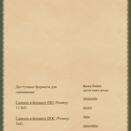
Доступные форматы для
Brown Fredric
другие книги автора:
скачивания:
Abominable
Скачать в формате FB2
(Размер:
11 Кб)
Answer
Arena
Скачать в формате DOC
(Размер:
2кб)
Armageddon