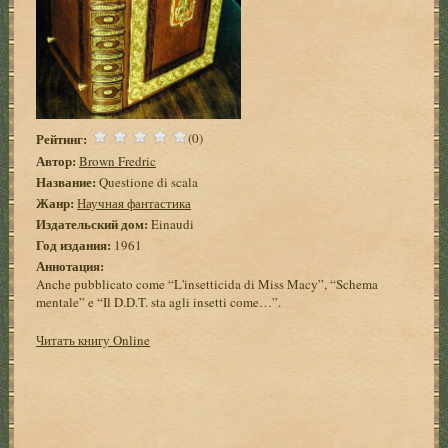
Рейтинг:
(0)
Автор:
Brown Fredric
Название:
Questione di scala
Жанр:
Научная фантастика
Издательский дом:
Einaudi
Год издания:
1961
Аннотация:
Anche pubblicato come “L'insetticida di Miss Macy”, “Schema
mentale” e “Il D.D.T. sta agli insetti come…”.
Читать книгу Online