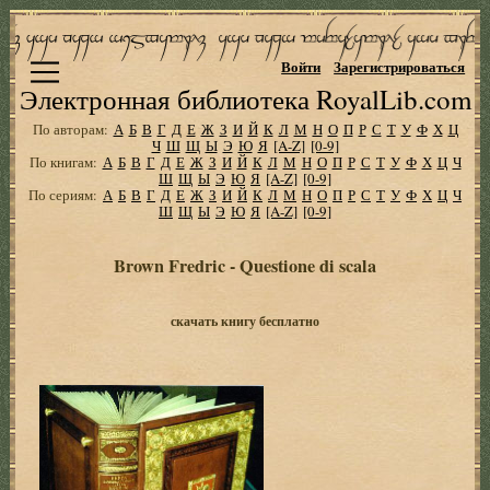
Войти
Зарегистрироваться
Электронная библиотека RoyalLib.com
По авторам:
А
Б
В
Г
Д
Е
Ж
З
И
Й
К
Л
М
Н
О
П
Р
С
Т
У
Ф
Х
Ц
Ч
Ш
Щ
Ы
Э
Ю
Я
[A-Z]
[0-9]
По книгам:
А
Б
В
Г
Д
Е
Ж
З
И
Й
К
Л
М
Н
О
П
Р
С
Т
У
Ф
Х
Ц
Ч
Ш
Щ
Ы
Э
Ю
Я
[A-Z]
[0-9]
По сериям:
А
Б
В
Г
Д
Е
Ж
З
И
Й
К
Л
М
Н
О
П
Р
С
Т
У
Ф
Х
Ц
Ч
Ш
Щ
Ы
Э
Ю
Я
[A-Z]
[0-9]
Brown Fredric - Questione di scala
скачать книгу бесплатно