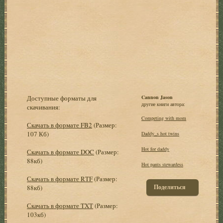
Доступные форматы для
Cannon Jason
другие книги автора:
скачивания:
Competing with mom
Скачать в формате FB2
(Размер:
107 Кб)
Daddy_s hot twins
Hot for daddy
Скачать в формате DOC
(Размер:
88кб)
Hot pants stewardess
Скачать в формате RTF
(Размер:
Поделиться
88кб)
Скачать в формате TXT
(Размер:
103кб)