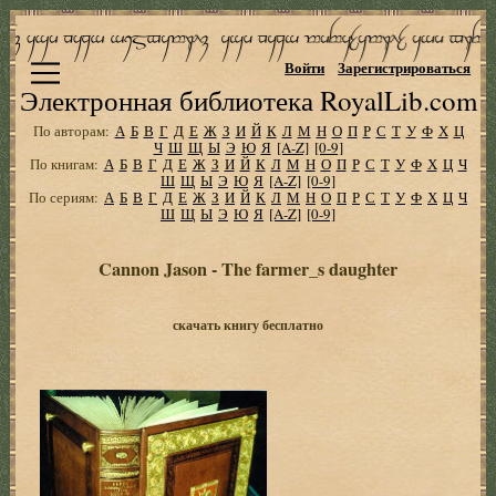
Войти
Зарегистрироваться
Электронная библиотека RoyalLib.com
По авторам:
А
Б
В
Г
Д
Е
Ж
З
И
Й
К
Л
М
Н
О
П
Р
С
Т
У
Ф
Х
Ц
Ч
Ш
Щ
Ы
Э
Ю
Я
[A-Z]
[0-9]
По книгам:
А
Б
В
Г
Д
Е
Ж
З
И
Й
К
Л
М
Н
О
П
Р
С
Т
У
Ф
Х
Ц
Ч
Ш
Щ
Ы
Э
Ю
Я
[A-Z]
[0-9]
По сериям:
А
Б
В
Г
Д
Е
Ж
З
И
Й
К
Л
М
Н
О
П
Р
С
Т
У
Ф
Х
Ц
Ч
Ш
Щ
Ы
Э
Ю
Я
[A-Z]
[0-9]
Cannon Jason - The farmer_s daughter
скачать книгу бесплатно