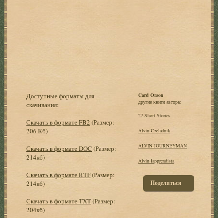
Доступные форматы для
Card Orson
другие книги автора:
скачивания:
27 Short Stories
Скачать в формате FB2
(Размер:
206 Кб)
Alvin Czeladnik
ALVIN JOURNEYMAN
Скачать в формате DOC
(Размер:
214кб)
Alvin lapprendista
Скачать в формате RTF
(Размер:
Поделиться
214кб)
Скачать в формате TXT
(Размер:
204кб)