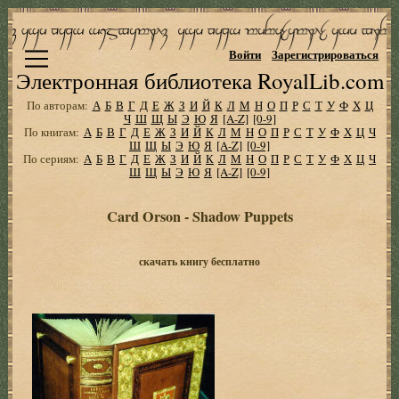
Войти
Зарегистрироваться
Электронная библиотека RoyalLib.com
По авторам:
А
Б
В
Г
Д
Е
Ж
З
И
Й
К
Л
М
Н
О
П
Р
С
Т
У
Ф
Х
Ц
Ч
Ш
Щ
Ы
Э
Ю
Я
[A-Z]
[0-9]
По книгам:
А
Б
В
Г
Д
Е
Ж
З
И
Й
К
Л
М
Н
О
П
Р
С
Т
У
Ф
Х
Ц
Ч
Ш
Щ
Ы
Э
Ю
Я
[A-Z]
[0-9]
По сериям:
А
Б
В
Г
Д
Е
Ж
З
И
Й
К
Л
М
Н
О
П
Р
С
Т
У
Ф
Х
Ц
Ч
Ш
Щ
Ы
Э
Ю
Я
[A-Z]
[0-9]
Card Orson - Shadow Puppets
скачать книгу бесплатно