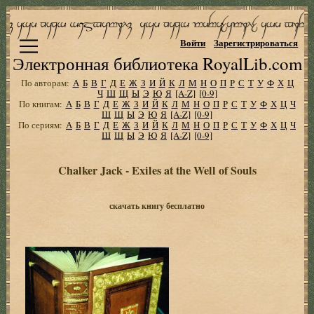
Войти
Зарегистрироваться
Электронная библиотека RoyalLib.com
По авторам:
А
Б
В
Г
Д
Е
Ж
З
И
Й
К
Л
М
Н
О
П
Р
С
Т
У
Ф
Х
Ц
Ч
Ш
Щ
Ы
Э
Ю
Я
[A-Z]
[0-9]
По книгам:
А
Б
В
Г
Д
Е
Ж
З
И
Й
К
Л
М
Н
О
П
Р
С
Т
У
Ф
Х
Ц
Ч
Ш
Щ
Ы
Э
Ю
Я
[A-Z]
[0-9]
По сериям:
А
Б
В
Г
Д
Е
Ж
З
И
Й
К
Л
М
Н
О
П
Р
С
Т
У
Ф
Х
Ц
Ч
Ш
Щ
Ы
Э
Ю
Я
[A-Z]
[0-9]
Chalker Jack - Exiles at the Well of Souls
скачать книгу бесплатно