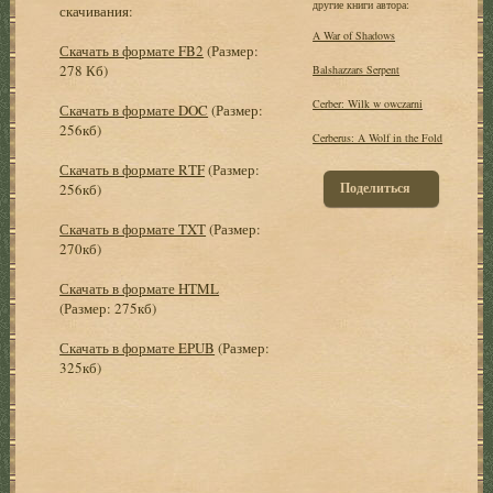
другие книги автора:
скачивания:
A War of Shadows
Скачать в формате FB2
(Размер:
278 Кб)
Balshazzars Serpent
Cerber: Wilk w owczarni
Скачать в формате DOC
(Размер:
256кб)
Cerberus: A Wolf in the Fold
Скачать в формате RTF
(Размер:
Поделиться
256кб)
Скачать в формате TXT
(Размер:
270кб)
Скачать в формате HTML
(Размер: 275кб)
Скачать в формате EPUB
(Размер:
325кб)