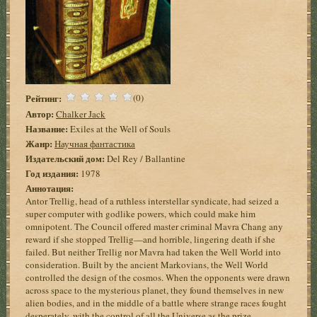
Рейтинг:
(0)
Автор:
Chalker Jack
Название:
Exiles at the Well of Souls
Жанр:
Научная фантастика
Издательский дом:
Del Rey / Ballantine
Год издания:
1978
Аннотация:
Antor Trellig, head of a ruthless interstellar syndicate, had seized a
super computer with godlike powers, which could make him
omnipotent. The Council offered master criminal Mavra Chang any
reward if she stopped Trellig—and horrible, lingering death if she
failed. But neither Trellig nor Mavra had taken the Well World into
consideration. Built by the ancient Markovians, the Well World
controlled the design of the cosmos. When the opponents were drawn
across space to the mysterious planet, they found themselves in new
alien bodies, and in the middle of a battle where strange races fought
desperately, with the control of all the Universe as the prize.