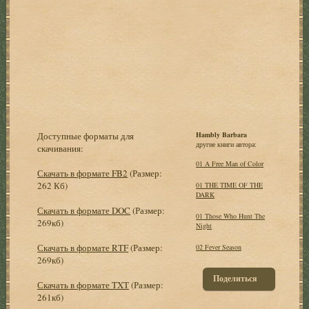
Доступные форматы для
Hambly Barbara
другие книги автора:
скачивания:
01 A Free Man of Color
Скачать в формате FB2
(Размер:
262 Кб)
01 THE TIME OF THE
DARK
Скачать в формате DOC
(Размер:
01 Those Who Hunt The
269кб)
Night
Скачать в формате RTF
(Размер:
02 Fever Season
269кб)
Поделиться
Скачать в формате TXT
(Размер:
261кб)