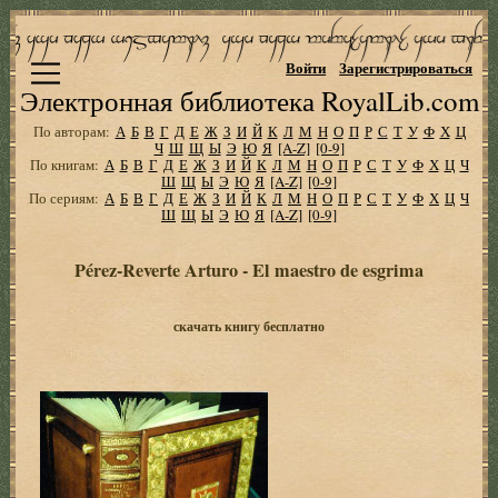
Войти
Зарегистрироваться
Электронная библиотека RoyalLib.com
По авторам:
А
Б
В
Г
Д
Е
Ж
З
И
Й
К
Л
М
Н
О
П
Р
С
Т
У
Ф
Х
Ц
Ч
Ш
Щ
Ы
Э
Ю
Я
[A-Z]
[0-9]
По книгам:
А
Б
В
Г
Д
Е
Ж
З
И
Й
К
Л
М
Н
О
П
Р
С
Т
У
Ф
Х
Ц
Ч
Ш
Щ
Ы
Э
Ю
Я
[A-Z]
[0-9]
По сериям:
А
Б
В
Г
Д
Е
Ж
З
И
Й
К
Л
М
Н
О
П
Р
С
Т
У
Ф
Х
Ц
Ч
Ш
Щ
Ы
Э
Ю
Я
[A-Z]
[0-9]
Pérez-Reverte Arturo - El maestro de esgrima
скачать книгу бесплатно