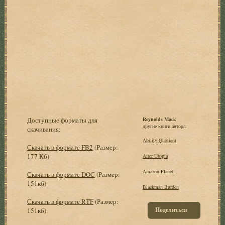
Доступные форматы для
Reynolds Mack
другие книги автора:
скачивания:
Ability Quotient
Скачать в формате FB2
(Размер:
177 Кб)
After Utopia
Amazon Planet
Скачать в формате DOC
(Размер:
151кб)
Blackman Burden
Скачать в формате RTF
(Размер:
Поделиться
151кб)