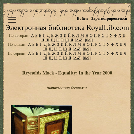
Войти
Зарегистрироваться
Электронная библиотека RoyalLib.com
По авторам:
А
Б
В
Г
Д
Е
Ж
З
И
Й
К
Л
М
Н
О
П
Р
С
Т
У
Ф
Х
Ц
Ч
Ш
Щ
Ы
Э
Ю
Я
[A-Z]
[0-9]
По книгам:
А
Б
В
Г
Д
Е
Ж
З
И
Й
К
Л
М
Н
О
П
Р
С
Т
У
Ф
Х
Ц
Ч
Ш
Щ
Ы
Э
Ю
Я
[A-Z]
[0-9]
По сериям:
А
Б
В
Г
Д
Е
Ж
З
И
Й
К
Л
М
Н
О
П
Р
С
Т
У
Ф
Х
Ц
Ч
Ш
Щ
Ы
Э
Ю
Я
[A-Z]
[0-9]
Reynolds Mack - Equality: In the Year 2000
скачать книгу бесплатно