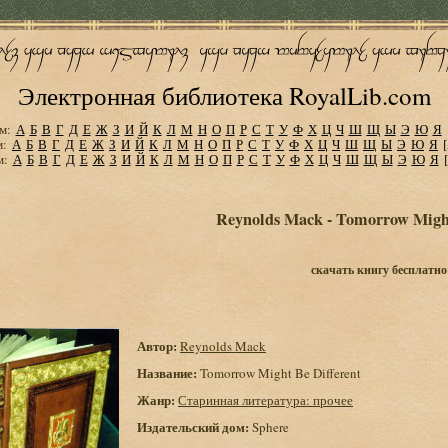
Электронная библиотека RoyalLib.com
м:
А
Б
В
Г
Д
Е
Ж
З
И
Й
К
Л
М
Н
О
П
Р
С
Т
У
Ф
Х
Ц
Ч
Ш
Щ
Ы
Э
Ю
Я
м:
А
Б
В
Г
Д
Е
Ж
З
И
Й
К
Л
М
Н
О
П
Р
С
Т
У
Ф
Х
Ц
Ч
Ш
Щ
Ы
Э
Ю
Я
м:
А
Б
В
Г
Д
Е
Ж
З
И
Й
К
Л
М
Н
О
П
Р
С
Т
У
Ф
Х
Ц
Ч
Ш
Щ
Ы
Э
Ю
Я
Reynolds Mack - Tomorrow Might
скачать книгу бесплатно
Автор:
Reynolds Mack
Название:
Tomorrow Might Be Different
Жанр:
Старинная литература: прочее
Издательский дом:
Sphere