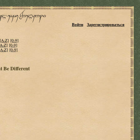
Войти
Зарегистрироваться
[A-Z]
[0-9]
[A-Z]
[0-9]
[A-Z]
[0-9]
 Be Different