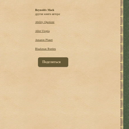
Reynolds Mack
другие книги автора:
Ability Quotient
After Utopia
Amazon Planet
Blackman Burden
Поделиться