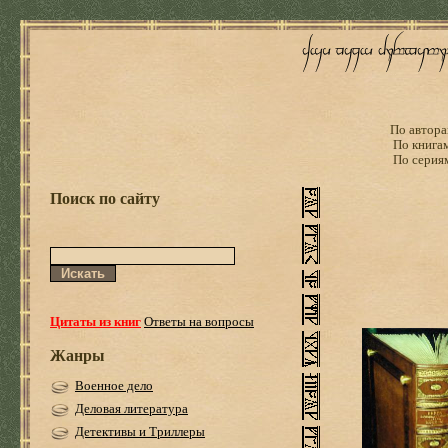
По автора
По книга
По серия
Поиск по сайту
Цитаты из книг
Ответы на вопросы
Жанры
Военное дело
Деловая литература
Детективы и Триллеры