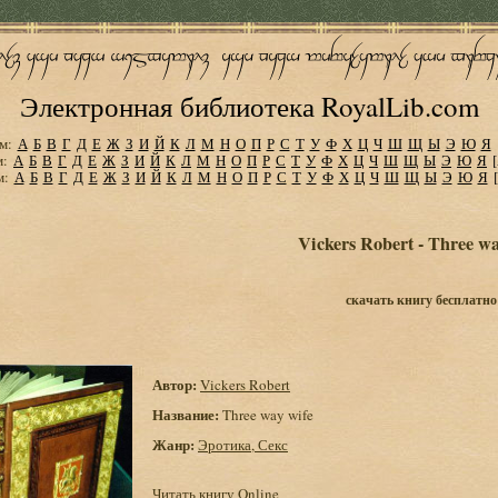
Электронная библиотека RoyalLib.com
м:
А
Б
В
Г
Д
Е
Ж
З
И
Й
К
Л
М
Н
О
П
Р
С
Т
У
Ф
Х
Ц
Ч
Ш
Щ
Ы
Э
Ю
Я
м:
А
Б
В
Г
Д
Е
Ж
З
И
Й
К
Л
М
Н
О
П
Р
С
Т
У
Ф
Х
Ц
Ч
Ш
Щ
Ы
Э
Ю
Я
м:
А
Б
В
Г
Д
Е
Ж
З
И
Й
К
Л
М
Н
О
П
Р
С
Т
У
Ф
Х
Ц
Ч
Ш
Щ
Ы
Э
Ю
Я
Vickers Robert - Three wa
скачать книгу бесплатно
Автор:
Vickers Robert
Название:
Three way wife
Жанр:
Эротика, Секс
Читать книгу Online