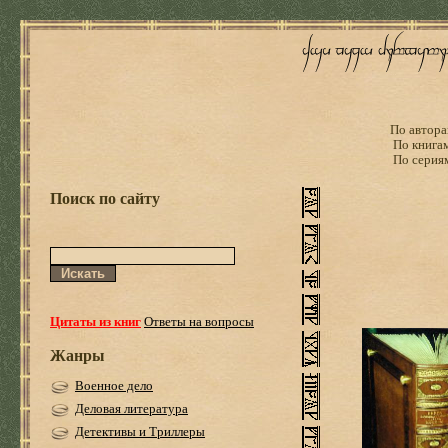
По автора
По книга
По серия
Поиск по сайту
Цитаты из книг
Ответы на вопросы
Жанры
Военное дело
Деловая литература
Детективы и Триллеры