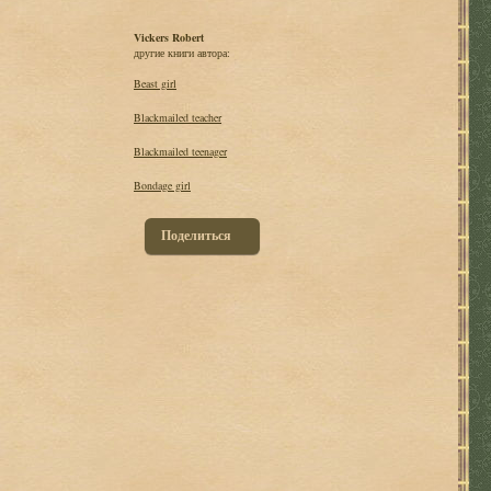
Vickers Robert
другие книги автора:
Beast girl
Blackmailed teacher
Blackmailed teenager
Bondage girl
Поделиться