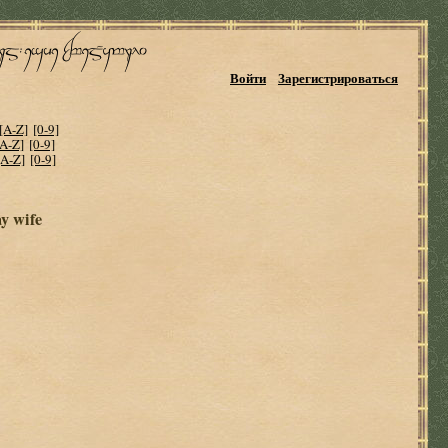
Войти
Зарегистрироваться
[A-Z]
[0-9]
[A-Z]
[0-9]
[A-Z]
[0-9]
y wife