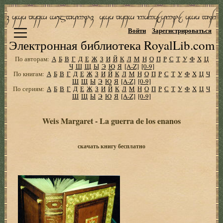
Войти
Зарегистрироваться
Электронная библиотека RoyalLib.com
По авторам:
А
Б
В
Г
Д
Е
Ж
З
И
Й
К
Л
М
Н
О
П
Р
С
Т
У
Ф
Х
Ц
Ч
Ш
Щ
Ы
Э
Ю
Я
[A-Z]
[0-9]
По книгам:
А
Б
В
Г
Д
Е
Ж
З
И
Й
К
Л
М
Н
О
П
Р
С
Т
У
Ф
Х
Ц
Ч
Ш
Щ
Ы
Э
Ю
Я
[A-Z]
[0-9]
По сериям:
А
Б
В
Г
Д
Е
Ж
З
И
Й
К
Л
М
Н
О
П
Р
С
Т
У
Ф
Х
Ц
Ч
Ш
Щ
Ы
Э
Ю
Я
[A-Z]
[0-9]
Weis Margaret - La guerra de los enanos
скачать книгу бесплатно