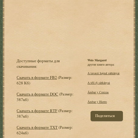
Доступные форматы для
Weis Margaret
другие книги автора:
скачивания:
A tavaszi hajnal sárkányai
Скачать в формате FB2
(Размер:
628 Кб)
A téli éj sárkányai
Ámbar y Cenizas
Скачать в формате DOC
(Размер:
387кб)
Ámbar y Hierro
Скачать в формате RTF
(Размер:
Поделиться
387кб)
Скачать в формате TXT
(Размер:
624кб)