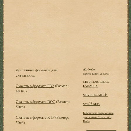
Доступные форматы для
Абэ Кобо
другие книги автора:
скачивания:
CETURTAIS LEDUS
Скачать в формате FB2
(Размер:
LAIKMETS
48 Кб)
SIEVIETE SMILTĪS
Скачать в формате DOC
(Размер:
SVEŠĀ SEJA
50кб)
Библиотека современной
Скачать в формате RTF
(Размер:
фантастики. Том 2. Абэ
Кобо
50кб)