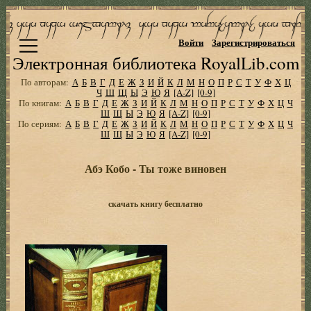
Войти
Зарегистрироваться
Электронная библиотека RoyalLib.com
По авторам:
А
Б
В
Г
Д
Е
Ж
З
И
Й
К
Л
М
Н
О
П
Р
С
Т
У
Ф
Х
Ц
Ч
Ш
Щ
Ы
Э
Ю
Я
[A-Z]
[0-9]
По книгам:
А
Б
В
Г
Д
Е
Ж
З
И
Й
К
Л
М
Н
О
П
Р
С
Т
У
Ф
Х
Ц
Ч
Ш
Щ
Ы
Э
Ю
Я
[A-Z]
[0-9]
По сериям:
А
Б
В
Г
Д
Е
Ж
З
И
Й
К
Л
М
Н
О
П
Р
С
Т
У
Ф
Х
Ц
Ч
Ш
Щ
Ы
Э
Ю
Я
[A-Z]
[0-9]
Абэ Кобо - Ты тоже виновен
скачать книгу бесплатно