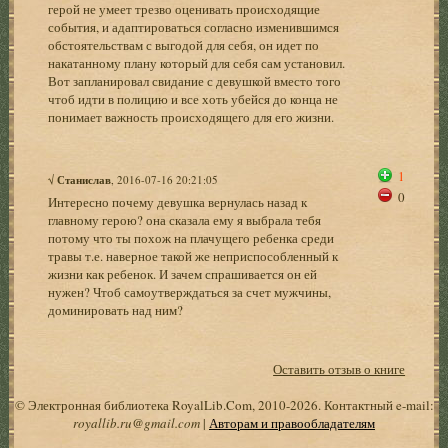
герой не умеет трезво оценивать происходящие
события, и адаптироваться согласно изменившимся
обстоятельствам с выгодой для себя, он идет по
накатанному плану который для себя сам установил.
Вот запланировал свидание с девушкой вместо того
чтоб идти в полицию и все хоть убейся до конца не
понимает важность происходящего для его жизни.
1
√
Станислав
, 2016-07-16 20:21:05
0
Интересно почему девушка вернулась назад к
главному герою? она сказала ему я выбрала тебя
потому что ты похож на плачущего ребенка среди
травы т.е. наверное такой же неприспособленный к
жизни как ребенок. И зачем спрашивается он ей
нужен? Чтоб самоутверждаться за счет мужчины,
доминировать над ним?
Оставить отзыв о книге
© Электронная библиотека RoyalLib.Com, 2010-2026. Контактный e-mail:
royallib.ru@gmail.com
|
Авторам и правообладателям