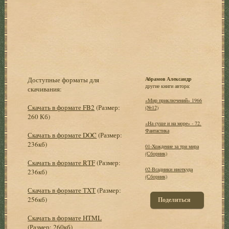
Доступные форматы для
Абрамов Александр
другие книги автора:
скачивания:
«Мир приключений» 1966
Скачать в формате FB2
(Размер:
(№12)
260 Кб)
«На суше и на море» - 72.
Фантастика
Скачать в формате DOC
(Размер:
236кб)
01-Хождение за три мира
(Сборник)
Скачать в формате RTF
(Размер:
02-Всадники ниоткуда
236кб)
(Сборник)
Скачать в формате TXT
(Размер:
256кб)
Поделиться
Скачать в формате HTML
(Размер: 260кб)