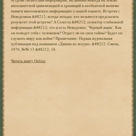
инопланетной цивилизацией и хранящий в необъятной копилке
памяти многовековую информацию о нашей планете. Встреча с
Неведомым &#8212; всегда загадка: кто возьмется предсказать
результат этой встречи? А Селеста &#8212; селектор стабильной
информации &#8212; это и есть Неведомое, `Черный ящик`. Как
он поведет себя с человеком? Отдаст ли он свои тайны? Будет он
служить миру или войне? Примечание: Первая журнальная
публикация под названием «Джинн из лазури» &#8212; Смена,
1970, №№ 13 &#8212; 18.
Читать книгу Online