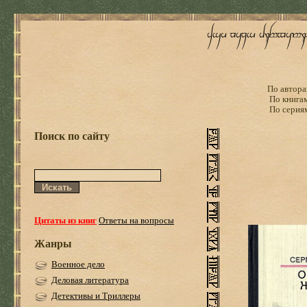
По автора
По книга
По серия
Поиск по сайту
Цитаты из книг
Ответы на вопросы
Жанры
Военное дело
Деловая литература
Детективы и Триллеры