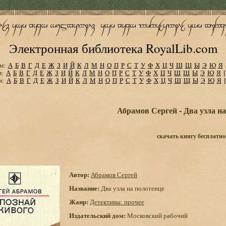
Электронная библиотека RoyalLib.com
м:
А
Б
В
Г
Д
Е
Ж
З
И
Й
К
Л
М
Н
О
П
Р
С
Т
У
Ф
Х
Ц
Ч
Ш
Щ
Ы
Э
Ю
Я
м:
А
Б
В
Г
Д
Е
Ж
З
И
Й
К
Л
М
Н
О
П
Р
С
Т
У
Ф
Х
Ц
Ч
Ш
Щ
Ы
Э
Ю
Я
м:
А
Б
В
Г
Д
Е
Ж
З
И
Й
К
Л
М
Н
О
П
Р
С
Т
У
Ф
Х
Ц
Ч
Ш
Щ
Ы
Э
Ю
Я
Абрамов Сергей - Два узла н
скачать книгу бесплатно
Автор:
Абрамов Сергей
Название:
Два узла на полотенце
Жанр:
Детективы: прочее
Издательский дом:
Московский рабочий