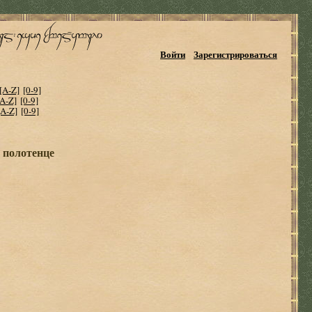
Войти
Зарегистрироваться
[A-Z]
[0-9]
[A-Z]
[0-9]
[A-Z]
[0-9]
а полотенце