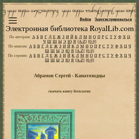
Войти
Зарегистрироваться
Электронная библиотека RoyalLib.com
По авторам:
А
Б
В
Г
Д
Е
Ж
З
И
Й
К
Л
М
Н
О
П
Р
С
Т
У
Ф
Х
Ц
Ч
Ш
Щ
Ы
Э
Ю
Я
[A-Z]
[0-9]
По книгам:
А
Б
В
Г
Д
Е
Ж
З
И
Й
К
Л
М
Н
О
П
Р
С
Т
У
Ф
Х
Ц
Ч
Ш
Щ
Ы
Э
Ю
Я
[A-Z]
[0-9]
По сериям:
А
Б
В
Г
Д
Е
Ж
З
И
Й
К
Л
М
Н
О
П
Р
С
Т
У
Ф
Х
Ц
Ч
Ш
Щ
Ы
Э
Ю
Я
[A-Z]
[0-9]
Абрамов Сергей - Канатоходцы
скачать книгу бесплатно