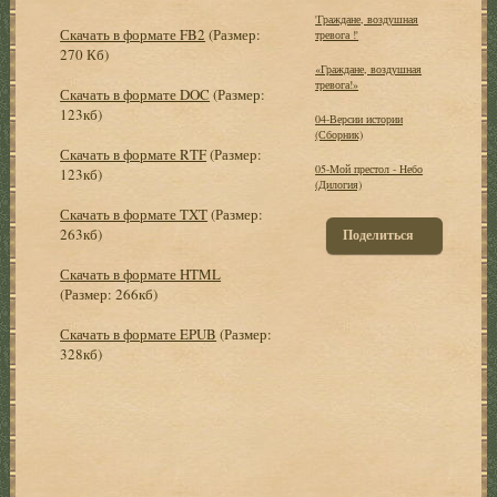
'Граждане, воздушная
Скачать в формате FB2
(Размер:
тревога !'
270 Кб)
«Граждане, воздушная
тревога!»
Скачать в формате DOC
(Размер:
123кб)
04-Версии истории
(Сборник)
Скачать в формате RTF
(Размер:
05-Мой престол - Небо
123кб)
(Дилогия)
Скачать в формате TXT
(Размер:
263кб)
Поделиться
Скачать в формате HTML
(Размер: 266кб)
Скачать в формате EPUB
(Размер:
328кб)