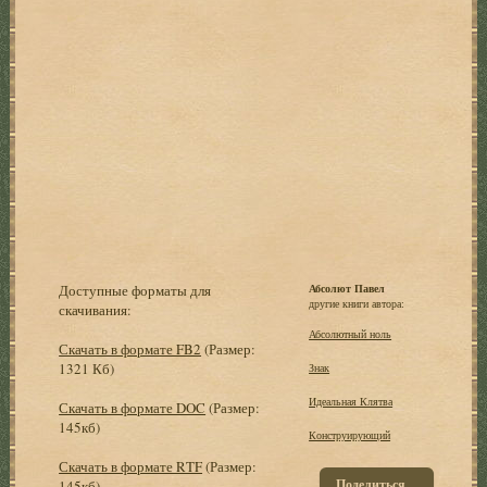
Доступные форматы для
Абсолют Павел
другие книги автора:
скачивания:
Абсолютный ноль
Скачать в формате FB2
(Размер:
1321 Кб)
Знак
Идеальная Клятва
Скачать в формате DOC
(Размер:
145кб)
Конструирующий
Скачать в формате RTF
(Размер:
Поделиться
145кб)