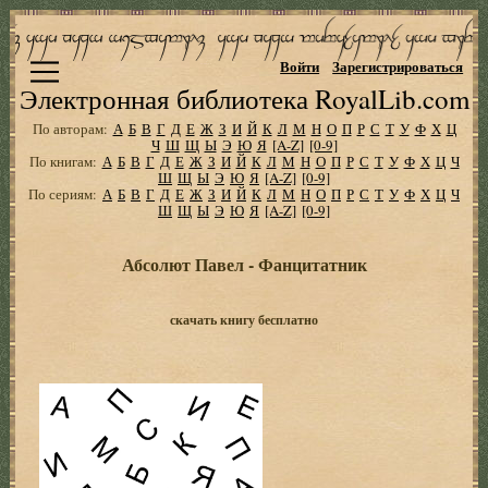
Войти
Зарегистрироваться
Электронная библиотека RoyalLib.com
По авторам:
А
Б
В
Г
Д
Е
Ж
З
И
Й
К
Л
М
Н
О
П
Р
С
Т
У
Ф
Х
Ц
Ч
Ш
Щ
Ы
Э
Ю
Я
[A-Z]
[0-9]
По книгам:
А
Б
В
Г
Д
Е
Ж
З
И
Й
К
Л
М
Н
О
П
Р
С
Т
У
Ф
Х
Ц
Ч
Ш
Щ
Ы
Э
Ю
Я
[A-Z]
[0-9]
По сериям:
А
Б
В
Г
Д
Е
Ж
З
И
Й
К
Л
М
Н
О
П
Р
С
Т
У
Ф
Х
Ц
Ч
Ш
Щ
Ы
Э
Ю
Я
[A-Z]
[0-9]
Абсолют Павел - Фанцитатник
скачать книгу бесплатно