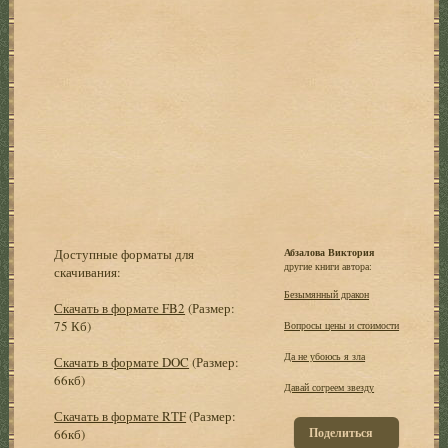
Доступные форматы для
Абзалова Виктория
другие книги автора:
скачивания:
Безымянный дракон
Скачать в формате FB2
(Размер:
75 Кб)
Вопросы цены и стоимости
Да не убоюсь я зла
Скачать в формате DOC
(Размер:
66кб)
Давай согреем звезду
Скачать в формате RTF
(Размер:
Поделиться
66кб)