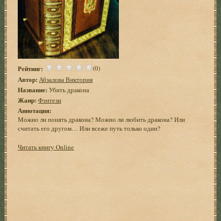
Рейтинг:
(0)
Автор:
Абзалова Виктория
Название:
Убить дракона
Жанр:
Фэнтези
Аннотация:
Можно ли понять дракона? Можно ли любить дракона? Или
считать его другом… Или всеже путь только один?
Читать книгу Online