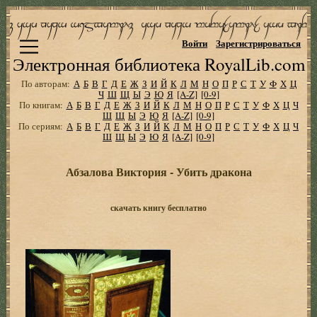
Войти
Зарегистрироваться
Электронная библиотека RoyalLib.com
По авторам:
А
Б
В
Г
Д
Е
Ж
З
И
Й
К
Л
М
Н
О
П
Р
С
Т
У
Ф
Х
Ц
Ч
Ш
Щ
Ы
Э
Ю
Я
[A-Z]
[0-9]
По книгам:
А
Б
В
Г
Д
Е
Ж
З
И
Й
К
Л
М
Н
О
П
Р
С
Т
У
Ф
Х
Ц
Ч
Ш
Щ
Ы
Э
Ю
Я
[A-Z]
[0-9]
По сериям:
А
Б
В
Г
Д
Е
Ж
З
И
Й
К
Л
М
Н
О
П
Р
С
Т
У
Ф
Х
Ц
Ч
Ш
Щ
Ы
Э
Ю
Я
[A-Z]
[0-9]
Абзалова Виктория - Убить дракона
скачать книгу бесплатно